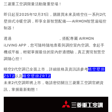
三菱重工空調限量活動隆重登場！
即日起至2025年12月31日，購購買未來及晴空任一系列2代
壁掛式冷暖空調，即享全新智慧配備──AIRMON智慧遠端控
制器！
透過
AIRMON智慧遠端控制器
，搭配專屬 AIRMON
iLIVING APP，您可隨時隨地查看與調控室內空調。拿起手
機或平板，輕鬆掌握最佳的室內舒適體驗，真正實現智慧空
調隨心控！
晴空2代空調已全面上市，詳細規格及資訊請參考
晴空壁掛
ZST2
以及
晴空壁掛ZRT2
未來2代空調即將上市，敬請密切關注三菱重工空調官網資
訊，掌握最新動態！