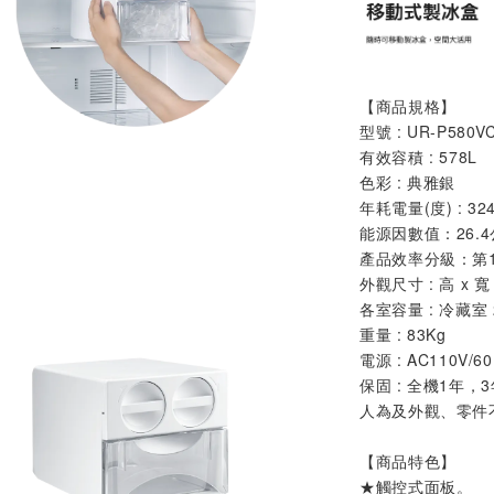
【商品規格】
型號 : UR-P580V
有效容積 : 578L
色彩 : 典雅銀
年耗電量(度) : 32
能源因數值：26.4
產品效率分級：第
外觀尺寸 : 高 x 寬 
各室容量 : 冷藏室 2
重量 : 83Kg
電源 : AC110V/60
保固 : 全機1年
人為及外觀、零件
【商品特色】
★
觸控式面板
。