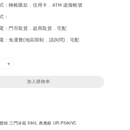
式：轉帳匯款﹐信用卡﹐ATM 虛擬帳號
式：
電：門市取貨﹐超商取貨﹐宅配
電：免運費(地區限制﹐請詢問)﹐宅配
加入購物車
級變頻 三門冰箱 580L 典雅銀 UR-P580VC