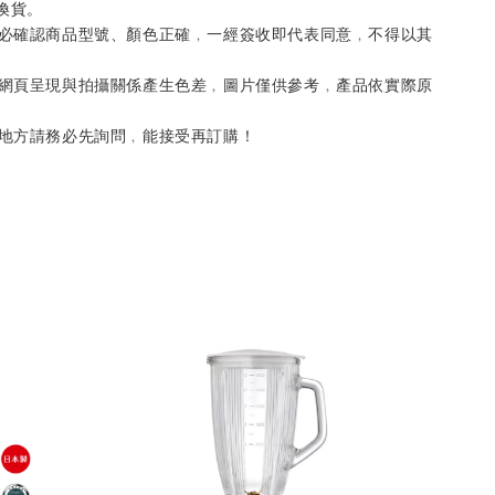
換貨。
務必確認商品型號、顏色正確﹐一經簽收即代表同意﹐不得以其
。
因網頁呈現與拍攝關係產生色差﹐圖片僅供參考﹐產品依實際原
的地方請務必先詢問﹐能接受再訂購！