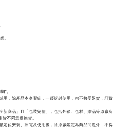
頻。
。
冷媒。
。
用期"。
供試用﹐除產品本身暇疵﹐一經拆封使用﹐恕不接受退貨﹐訂貨
「全新商品」且「包裝完整」﹐包括外箱、包材、贈品等原廠所
傷皆不同意退換貨。
拆箱定位安裝、插電及使用後﹐除原廠鑑定為商品問題外﹐不得