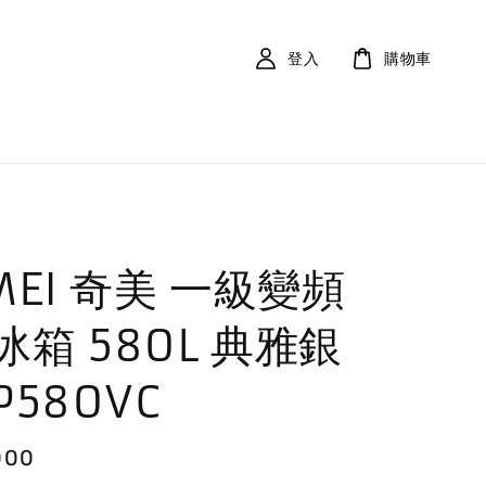
登入
購物車
MEI 奇美 一級變頻
冰箱 580L 典雅銀
P580VC
000