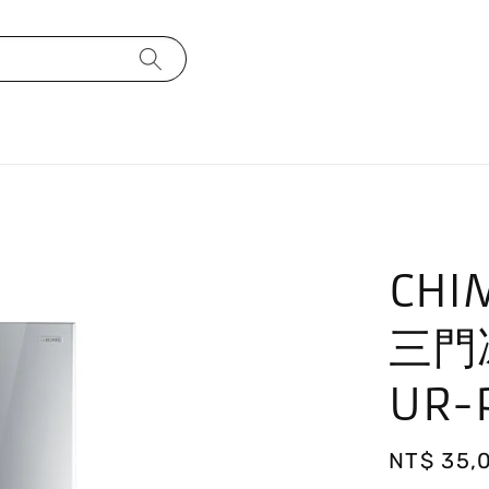
CHI
三門
UR-
Regular
NT$ 35,