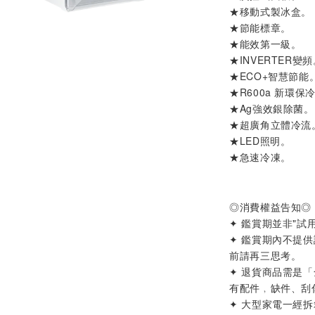
★
移動式製冰盒
。
★節能標章。
★能效第一級。
★INVERTER變
★ECO+智慧節能
★R600a 新環保
★Ag強效銀除菌。
★超廣角立體冷流
★LED照明。
★急速冷凍。
◎消費權益告知◎
✦ 鑑賞期並非"試
✦ 鑑賞期內不提
前請再三思考。
✦ 退貨商品需是
有配件﹐缺件、刮
✦ 大型家電一經