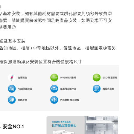
◎
括基本安裝﹐如有其他耗材需要或鑽孔需要則須額外收費◎
聯繫﹐請於購買前確認空間足夠產品安裝﹐如遇到場不可安
趟費用◎
配送及基本安裝
先告知地區、樓層 (中部地區以外、偏遠地區、樓層無電梯需另
請確保搬運動線及安裝位置符合機體規格尺寸