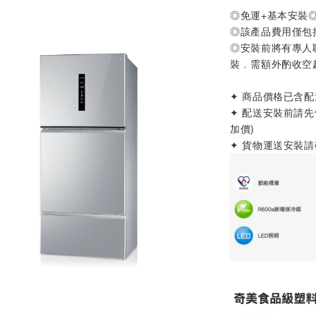
◎免運+基本安裝
◎該產品費用僅包
◎安裝前將有專人
裝﹐需額外酌收空
✦ 商品價格已含
✦ 配送安裝前請
加價)
✦ 貨物運送安裝