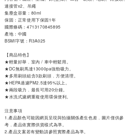
連接管x2、吊繩
集塵盒容量：80ml
保固：正常使用下保固1年
國際條碼：4713170845895
產地：中國
BSMI字號：R3A025
【商品特色】
★
輕量好舉
﹐
室內 / 車中輕鬆用
。
★
DC無刷馬達13000pa強勁吸力
。
★
多用刷頭組含3款刷頭
﹐
方便清理
。
★
HEPA過濾PM2.5達95%以上
。
★
兩段吸力
﹐
最長可用20分鐘
。
★
水洗式濾網重複使用環保便利
。
注意事項
1.產品顏色可能因網頁呈現與拍攝關係產生色差﹐圖片僅供參
考﹐產品依實際供貨樣式為準。
2.產品文案若有變動請參照實際產品為準。