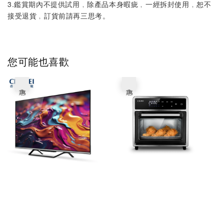
3.鑑賞期內不提供試用﹐除產品本身暇疵﹐一經拆封使用﹐恕不
接受退貨﹐訂貨前請再三思考。
您可能也喜歡
優惠
優惠