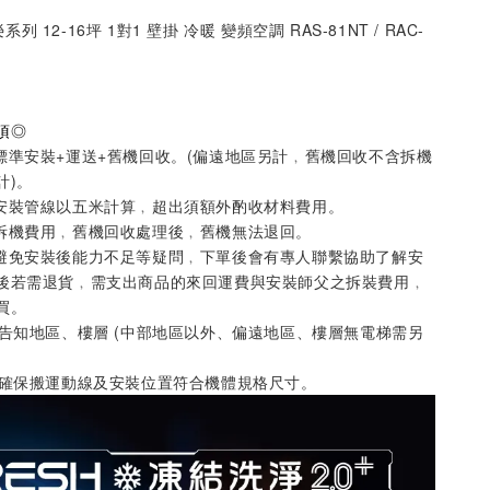
榮系列 12-16坪 1對1 壁掛 冷暖 變頻空調 RAS-81NT / RAC-
項
◎
標準安裝+運送+舊機回收。
(偏遠地區另計﹐舊機回收不含拆機
計)
。
安裝管線以五米計算
﹐超出須額外酌收材料費用。
拆機費用﹐舊機回收處理後﹐舊機無法退回。
避免安裝後能力不足等疑問
﹐
下單後會有專人聯繫協助了解安
後若需退貨
﹐
需支出商品的來回運費與安裝師父之拆裝費用
﹐
買。
先告知地區、樓層 (中部地區以外、偏遠地區、樓層無電梯需另
請確保搬運動線及安裝位置符合機體規格尺寸
。