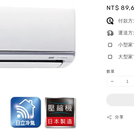
Regular
NT$ 89,
price
付款方
運送方
小型家
大型家
數量
分享