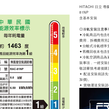
HITACHI 日立 尊
81NP
含基本安裝
◎
冷氣安裝注意事
✦
冷氣商品均包含
費用﹐拆機費用另
✦
分離式冷氣標準
✦
舊機回收未包含
✦
冷氣空調商品為
裝事項
﹐
一經安裝
敬請審慎考慮後購
✦ 配送安裝前請
加價)
。
✦ 貨物運送安裝