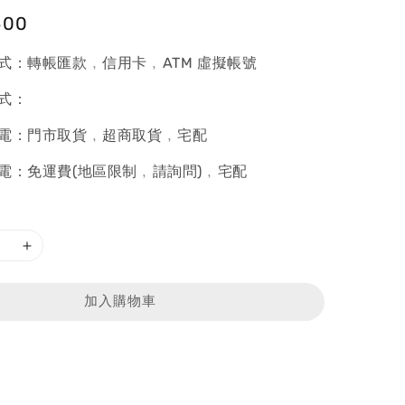
600
式：轉帳匯款﹐信用卡﹐ATM 虛擬帳號
式：
電：門市取貨﹐超商取貨﹐宅配
電：免運費(地區限制﹐請詢問)﹐宅配
加入購物車