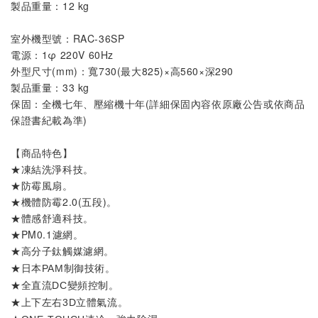
製品重量
：12
 kg
室外機
型號
：
RAC-36SP
電源：1φ 220V 60Hz
外型尺寸(mm)：寬730(最大825)×高560×深290
製品重量：33 kg
保固：全機七年、壓縮機十年(詳細保固內容依原廠公告或依商品
保證書紀載為準)
【商品特色】
★凍結洗淨科技。
★防霉風扇。
★機體防霉2.0(五段)。
★體感舒適科技。
★PM0.1濾網。
★
。
高分子鈦觸媒濾網
★
。
日本PAM制御技術
★
。
全直流DC變頻控制
★
。
上下左右3D立體氣流