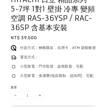
5-7坪 1對1 壁掛 冷專 變頻
空調 RAS-36YSP / RAC-
36SP 含基本安裝
Regular
NT$ 39,500
price
付款方式：轉帳匯款﹐信用卡﹐ATM 虛擬帳號
運送方式：
小型家電：門市取貨﹐超商取貨﹐宅配
大型家電：免運費(地區限制﹐請詢問)﹐宅配
數量