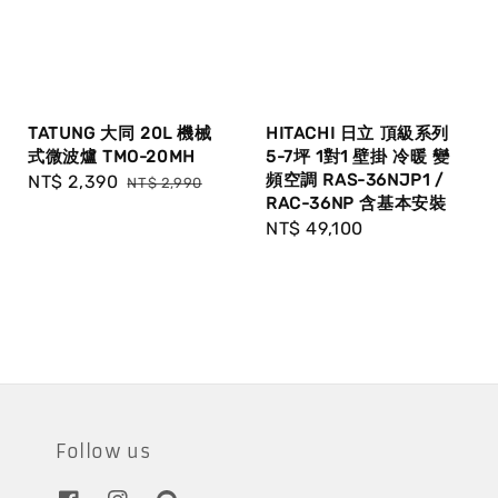
TATUNG 大同 20L 機械
HITACHI 日立 頂級系列
式微波爐 TMO-20MH
5-7坪 1對1 壁掛 冷暖 變
頻空調 RAS-36NJP1 /
Sale
NT$ 2,390
Regular
NT$ 2,990
RAC-36NP 含基本安裝
price
price
Regular
NT$ 49,100
price
Follow us