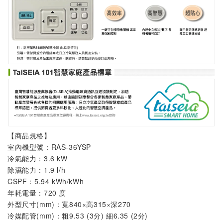
【商品規格】
室內機
型號：
RAS-36YSP
冷氣能力：3.6 kW
除濕能力：1.9 l/h
CSPF：5.94 kWh/kWh
年耗電量：720 度
外型尺寸(mm)：寬840×高315×深270
冷媒配管(mm)：粗9.53 (3分) 細6.35 (2分)