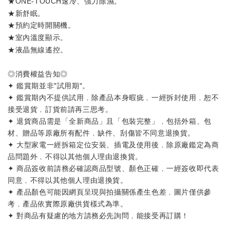
★
。
ONE-TOUCH速冷、強力除濕
★新舒眠。
★
。
預約定時開關機
★
。
室內溫度顯示
★
。
液晶無線遙控
◎消費權益告知◎
✦ 鑑賞期並非"試用期"。
✦ 鑑賞期內不提供試用﹐除產品本身暇疵﹐一經拆封使用﹐恕不
接受退貨﹐訂貨前請再三思考。
✦ 退貨商品需是「全新商品」且「包裝完整」﹐包括外箱、包
材、贈品等原廠所有配件﹐缺件、刮傷皆不同意退換貨。
✦ 大型家電一經拆箱定位安裝、插電及使用後﹐除原廠鑑定為商
品問題外﹐不得以其他個人理由退換貨。
✦ 商品簽收前請務必確認商品型號、顏色正確﹐一經簽收即代表
同意﹐不得以其他個人理由退換貨。
✦ 產品顏色可能因網頁呈現與拍攝關係產生色差﹐圖片僅供參
考﹐產品依實際原廠供貨樣式為準。
✦ 對商品有疑慮的地方請務必先詢問﹐能接受再訂購！