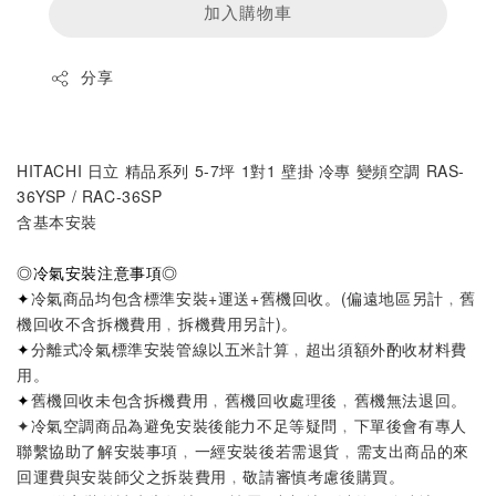
加入購物車
分享
HITACHI 日立 精品系列 5-7坪 1對1 壁掛 冷專 變頻空調 RAS-
36YSP / RAC-36SP
含基本安裝
◎
冷氣安裝注意事項
◎
✦
冷氣商品均包含標準安裝+運送+舊機回收。
(偏遠地區另計﹐舊
機回收不含拆機費用﹐拆機費用另計)
。
✦
分離式冷氣標準安裝管線以五米計算
﹐超出須額外酌收材料費
用。
✦
舊機回收未包含拆機費用﹐舊機回收處理後﹐舊機無法退回。
✦
冷氣空調商品為避免安裝後能力不足等疑問
﹐
下單後會有專人
聯繫協助了解安裝事項
﹐
一經安裝後若需退貨
﹐
需支出商品的來
回運費與安裝師父之拆裝費用
﹐
敬請審慎考慮後購買。