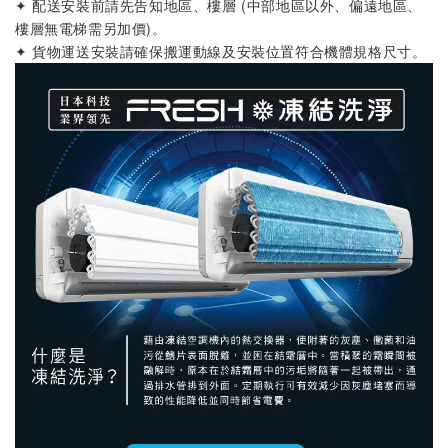
✦ 配送安裝前請先告知地區、樓層 (中部地區以外、偏遠地區、
樓層無電梯需另加價)
。
✦ 貨物運送安裝請確保搬運動線及安裝位置符合機體規格尺寸
。