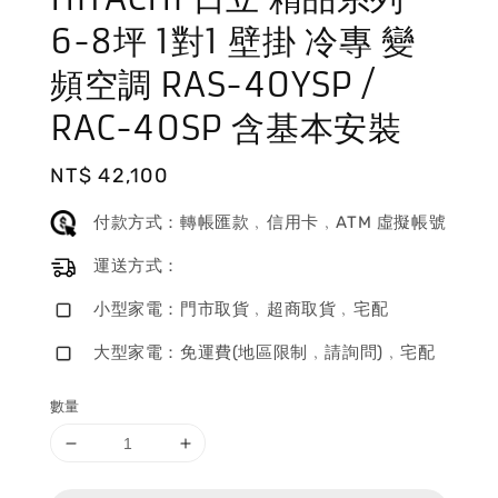
6-8坪 1對1 壁掛 冷專 變
頻空調 RAS-40YSP /
RAC-40SP 含基本安裝
Regular
NT$ 42,100
price
付款方式：轉帳匯款﹐信用卡﹐ATM 虛擬帳號
運送方式：
小型家電：門市取貨﹐超商取貨﹐宅配
大型家電：免運費(地區限制﹐請詢問)﹐宅配
數量