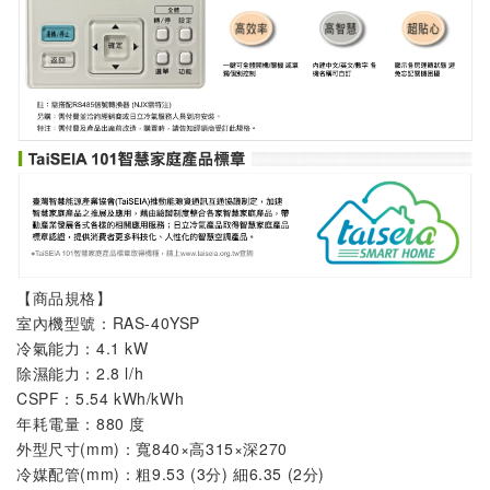
【商品規格】
室內機
型號：
RAS-40YSP
冷氣能力：4.1 kW
除濕能力：2.8 l/h
CSPF：5.54 kWh/kWh
年耗電量：880 度
外型尺寸(mm)：寬840×高315×深270
冷媒配管(mm)：粗9.53 (3分) 細6.35 (2分)