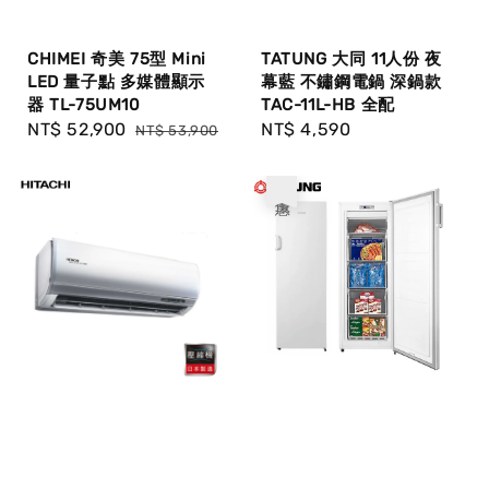
CHIMEI 奇美 75型 Mini
TATUNG 大同 11人份 夜
LED 量子點 多媒體顯示
幕藍 不鏽鋼電鍋 深鍋款
器 TL-75UM10
TAC-11L-HB 全配
Sale
NT$ 52,900
Regular
Regular
NT$ 4,590
NT$ 53,900
price
price
price
優惠