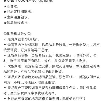
★
。
ONE-TOUCH速冷、強力除濕
★新舒眠。
★
。
預約定時開關機
★
。
室內溫度顯示
★
。
液晶無線遙控
◎消費權益告知◎
✦ 鑑賞期並非"試用期"。
✦ 鑑賞期內不提供試用﹐除產品本身暇疵﹐一經拆封使用﹐恕不
接受退貨﹐訂貨前請再三思考。
✦ 退貨商品需是「全新商品」且「包裝完整」﹐包括外箱、包
材、贈品等原廠所有配件﹐缺件、刮傷皆不同意退換貨。
✦ 大型家電一經拆箱定位安裝、插電及使用後﹐除原廠鑑定為商
品問題外﹐不得以其他個人理由退換貨。
✦ 商品簽收前請務必確認商品型號、顏色正確﹐一經簽收即代表
同意﹐不得以其他個人理由退換貨。
✦ 產品顏色可能因網頁呈現與拍攝關係產生色差﹐圖片僅供參
考﹐產品依實際原廠供貨樣式為準。
✦ 對商品有疑慮的地方請務必先詢問﹐能接受再訂購！