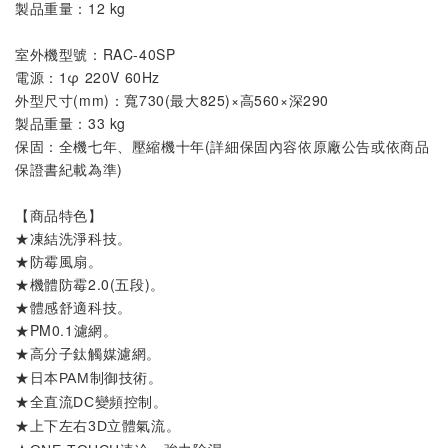
製品重量
：12
 kg
室外機
型號
：
RAC-40SP
電源：1φ 220V 60Hz
外型尺寸(mm)：寬730(最大825)×高560×深290
製品重量：33 kg
保固：全機七年、壓縮機十年(詳細保固內容依原廠公告或依商品
保證書紀載為準)
【商品特色】
★凍結洗淨科技。
★防霉風扇。
★機體防霉2.0(五段)。
★體感舒適科技。
★PM0.1濾網。
★
。
高分子鈦觸媒濾網
★
。
日本PAM制御技術
★
。
全直流DC變頻控制
★
。
上下左右3D立體氣流