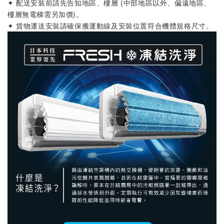
✦ 配送安裝前請先告知地區、樓層 (中部地區以外、偏遠地區、
樓層無電梯需另加價)
。
✦ 貨物運送安裝請確保搬運動線及安裝位置符合機體規格尺寸
。