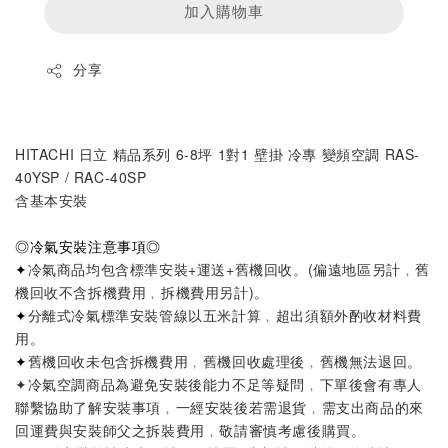
加入購物車
分享
HITACHI 日立 精品系列 6-8坪 1對1 壁掛 冷專 變頻空調 RAS-
40YSP / RAC-40SP
含基本安裝
◎
冷氣安裝注意事項
◎
✦
冷氣商品均包含標準安裝+運送+舊機回收。
(偏遠地區另計﹐舊
機回收不含拆機費用﹐拆機費用另計)
。
✦
分離式冷氣標準安裝管線以五米計算
﹐超出須額外酌收材料費
用。
✦
舊機回收未包含拆機費用﹐舊機回收處理後﹐舊機無法退回。
✦
冷氣空調商品為避免安裝後能力不足等疑問
﹐
下單後會有專人
聯繫協助了解安裝事項
﹐
一經安裝後若需退貨
﹐
需支出商品的來
回運費與安裝師父之拆裝費用
﹐
敬請審慎考慮後購買。