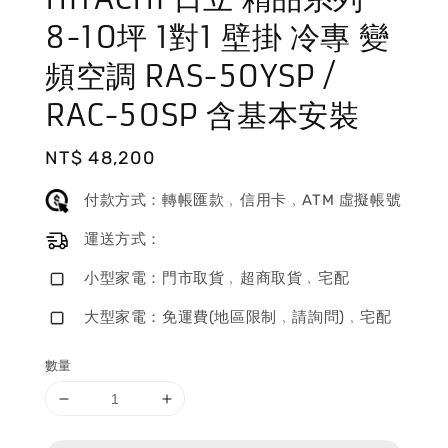
8-10坪 1對1 壁掛 冷專 變
頻空調 RAS-50YSP /
RAC-50SP 含基本安裝
Regular
NT$ 48,200
price
付款方式：轉帳匯款﹐信用卡﹐ATM 虛擬帳號
運送方式：
小型家電：門市取貨﹐超商取貨﹐宅配
大型家電：免運費(地區限制﹐請詢問)﹐宅配
數量