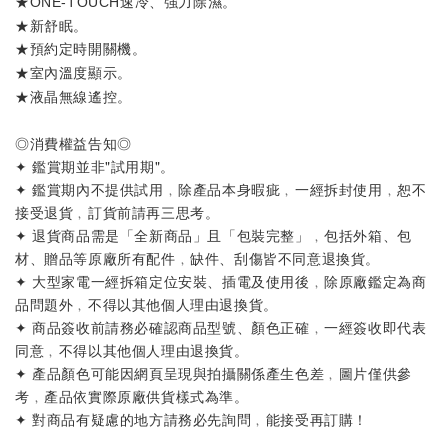
★
。
ONE-TOUCH速冷、強力除濕
★新舒眠。
★
。
預約定時開關機
★
。
室內溫度顯示
★
。
液晶無線遙控
◎消費權益告知◎
✦ 鑑賞期並非"試用期"。
✦ 鑑賞期內不提供試用﹐除產品本身暇疵﹐一經拆封使用﹐恕不
接受退貨﹐訂貨前請再三思考。
✦ 退貨商品需是「全新商品」且「包裝完整」﹐包括外箱、包
材、贈品等原廠所有配件﹐缺件、刮傷皆不同意退換貨。
✦ 大型家電一經拆箱定位安裝、插電及使用後﹐除原廠鑑定為商
品問題外﹐不得以其他個人理由退換貨。
✦ 商品簽收前請務必確認商品型號、顏色正確﹐一經簽收即代表
同意﹐不得以其他個人理由退換貨。
✦ 產品顏色可能因網頁呈現與拍攝關係產生色差﹐圖片僅供參
考﹐產品依實際原廠供貨樣式為準。
✦ 對商品有疑慮的地方請務必先詢問﹐能接受再訂購！