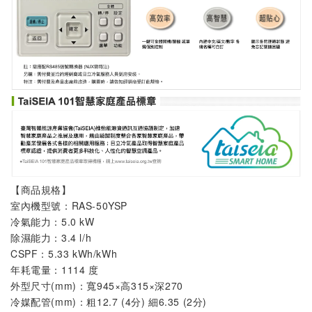
【商品規格】
室內機
型號：
RAS-50YSP
冷氣能力：5.0 kW
除濕能力：3.4 l/h
CSPF：5.33 kWh/kWh
年耗電量：1114 度
外型尺寸(mm)：寬945×高315×深270
冷媒配管(mm)：粗12.7 (4分) 細6.35 (2分)