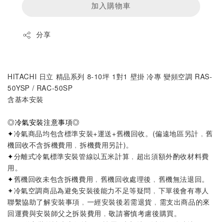
加入購物車
分享
HITACHI 日立 精品系列 8-10坪 1對1 壁掛 冷專 變頻空調 RAS-
50YSP / RAC-50SP
含基本安裝
◎
冷氣安裝注意事項
◎
✦
冷氣商品均包含標準安裝+運送+舊機回收。
(偏遠地區另計﹐舊
機回收不含拆機費用﹐拆機費用另計)
。
✦
分離式冷氣標準安裝管線以五米計算
﹐超出須額外酌收材料費
用。
✦
舊機回收未包含拆機費用﹐舊機回收處理後﹐舊機無法退回。
✦
冷氣空調商品為避免安裝後能力不足等疑問
﹐
下單後會有專人
聯繫協助了解安裝事項
﹐
一經安裝後若需退貨
﹐
需支出商品的來
回運費與安裝師父之拆裝費用
﹐
敬請審慎考慮後購買。