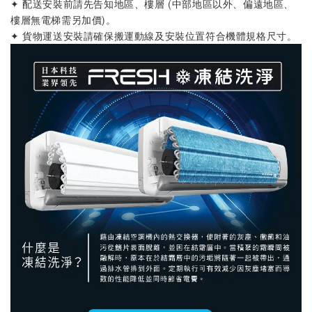
✦ 配送安裝前請先告知地區、樓層 (中部地區以外、偏遠地區、
樓層無電梯需另加價)
。
✦ 貨物運送安裝請確保搬運動線及安裝位置符合機體規格尺寸
。