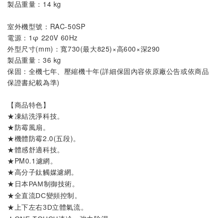
製品重量
：14 
kg
室外機
型號
：
RAC-50SP
電源：1φ 220V 60Hz
外型尺寸(mm)：寬730(最大825)×高600×深290
製品重量：36 kg
保固：全機七年、壓縮機十年(詳細保固內容依原廠公告或依商品
保證書紀載為準)
【商品特色】
★凍結洗淨科技。
★防霉風扇。
★機體防霉2.0(五段)。
★體感舒適科技。
★PM0.1濾網。
★
。
高分子鈦觸媒濾網
★
。
日本PAM制御技術
★
。
全直流DC變頻控制
★
。
上下左右3D立體氣流