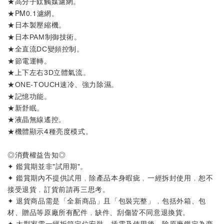
★
。
高分子鈦觸媒濾網
★PM0.1濾網。
★
。
日本製壓縮機
★
。
日本PAM制御技術
★
。
全直流DC變頻控制
★節電運轉
。
★
。
上下左右3D立體氣流
★
。
ONE-TOUCH速冷、強力除濕
★記憶功能
。
★新舒眠。
★
。
液晶無線遙控
★
。
機體顯示4種亮度模式
◎消費權益告知◎
✦ 鑑賞期並非"試用期"。
✦ 鑑賞期內不提供試用﹐除產品本身暇疵﹐一經拆封使用﹐恕不
接受退貨﹐訂貨前請再三思考。
✦ 退貨商品需是「全新商品」且「包裝完整」﹐包括外箱、包
材、贈品等原廠所有配件﹐缺件、刮傷皆不同意退換貨。
✦ 大型家電一經拆箱定位安裝、插電及使用後﹐除原廠鑑定為商