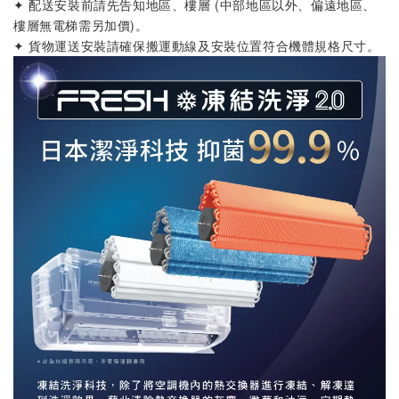
✦ 配送安裝前請先告知地區、樓層 (中部地區以外、偏遠地區、
樓層無電梯需另加價)
。
✦ 貨物運送安裝請確保搬運動線及安裝位置符合機體規格尺寸
。