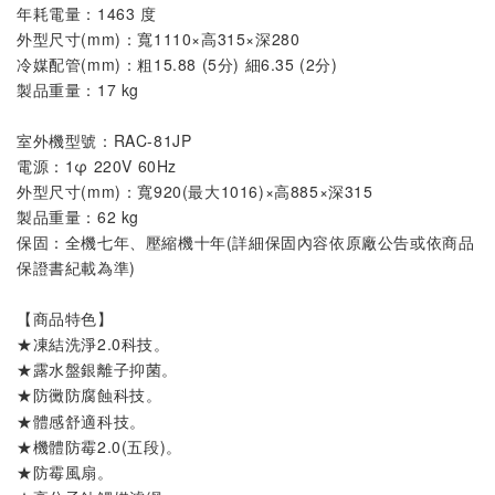
年耗電量：1463 度
外型尺寸(mm)：寬1110×高315×深280
冷媒配管(mm)：粗15.88 (5分) 細6.35 (2分)
製品重量：17 kg
室外機
型號
：
RAC-81JP
電源：1φ 220V 60Hz
外型尺寸(mm)：寬920(最大1016)×高885×深315
製品重量：62 kg
保固：全機七年、壓縮機十年(詳細保固內容依原廠公告或依商品
保證書紀載為準)
【商品特色】
★凍結洗淨2.0科技。
★露水盤銀離子抑菌
。
★
。
防黴防腐蝕科技
★體感舒適科技。
★機體防霉2.0(五段)。
★防霉風扇。