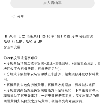
加入購物車
分享
HITACHI 日立 頂級系列 12-16坪 1對1 壁掛 冷專 變頻空調 
RAS-81NJP / RAC-81JP
含基本安裝
◎
冷氣安裝注意事項
◎
✦
冷氣商品均包含標準安裝+運送+舊機回收。
(偏遠地區另計﹐舊
機回收不含拆機費用﹐拆機費用另計)
。
✦
分離式冷氣標準安裝管線以五米計算
﹐超出須額外酌收材料費
用。
✦
舊機回收未包含拆機費用﹐舊機回收處理後﹐舊機無法退回。
✦
冷氣空調商品為避免安裝後能力不足等疑問
﹐
下單後會有專人
聯繫協助了解安裝事項
﹐
一經安裝後若需退貨
﹐
需支出商品的來
回運費與安裝師父之拆裝費用
﹐
敬請審慎考慮後購買。