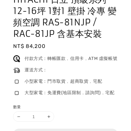
12-16坪 1對1 壁掛 冷專 變
頻空調 RAS-81NJP /
RAC-81JP 含基本安裝
Regular
NT$ 84,200
price
付款方式：轉帳匯款﹐信用卡﹐ATM 虛擬帳號
運送方式：
小型家電：門市取貨﹐超商取貨﹐宅配
大型家電：免運費(地區限制﹐請詢問)﹐宅配
數量