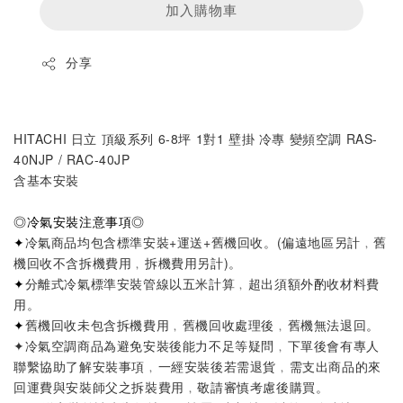
加入購物車
分享
HITACHI 日立 頂級系列 6-8坪 1對1 壁掛 冷專 變頻空調 RAS-
40NJP / RAC-40JP
含基本安裝
◎
冷氣安裝注意事項
◎
✦
冷氣商品均包含標準安裝+運送+舊機回收。
(偏遠地區另計﹐舊
機回收不含拆機費用﹐拆機費用另計)
。
✦
分離式冷氣標準安裝管線以五米計算
﹐超出須額外酌收材料費
用。
✦
舊機回收未包含拆機費用﹐舊機回收處理後﹐舊機無法退回。
✦
冷氣空調商品為避免安裝後能力不足等疑問
﹐
下單後會有專人
聯繫協助了解安裝事項
﹐
一經安裝後若需退貨
﹐
需支出商品的來
回運費與安裝師父之拆裝費用
﹐
敬請審慎考慮後購買。