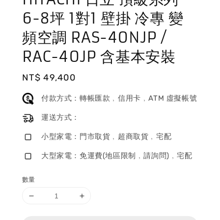
6-8坪 1對1 壁掛 冷專 變
頻空調 RAS-40NJP /
RAC-40JP 含基本安裝
Regular
NT$ 49,400
price
付款方式：轉帳匯款﹐信用卡﹐ATM 虛擬帳號
運送方式：
小型家電：門市取貨﹐超商取貨﹐宅配
大型家電：免運費(地區限制﹐請詢問)﹐宅配
數量