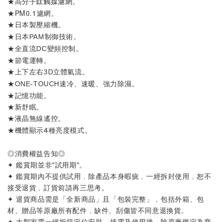
★
。
高分子鈦觸媒濾網
★PM0.1濾網。
★
。
日本製壓縮機
★
。
日本PAM制御技術
★
。
全直流DC變頻控制
★節電運轉
。
★
。
上下左右3D立體氣流
★
。
ONE-TOUCH速冷、速暖、強力除濕
★記憶功能
。
★新舒眠。
★
。
液晶無線遙控
★
。
機體顯示4種亮度模式
◎消費權益告知◎
✦ 鑑賞期並非"試用期"。
✦ 鑑賞期內不提供試用﹐除產品本身暇疵﹐一經拆封使用﹐恕不
接受退貨﹐訂貨前請再三思考。
✦ 退貨商品需是「全新商品」且「包裝完整」﹐包括外箱、包
材、贈品等原廠所有配件﹐缺件、刮傷皆不同意退換貨。
✦ 大型家電一經拆箱定位安裝、插電及使用後﹐除原廠鑑定為商