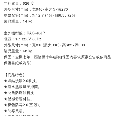
年耗電量：626 度
外型尺寸(mm)：寬940×高315×深270
冷媒配管(mm)：粗12.7 (4分) 細6.35 (2分)
製品重量：14 kg
室外機
型號
：
RAC-40JP
電源：1φ 220V 60Hz
外型尺寸(mm)：寬810(最大906)×高685×深300
製品重量：48 kg
保固：全機七年、壓縮機十年(詳細保固內容依原廠公告或依商品
保證書紀載為準)
【商品特色】
★凍結洗淨2.0科技。
★露水盤銀離子抑菌
。
★
。
防黴防腐蝕科技
★體感舒適科技。
★機體防霉2.0(五段)。
★防霉風扇。