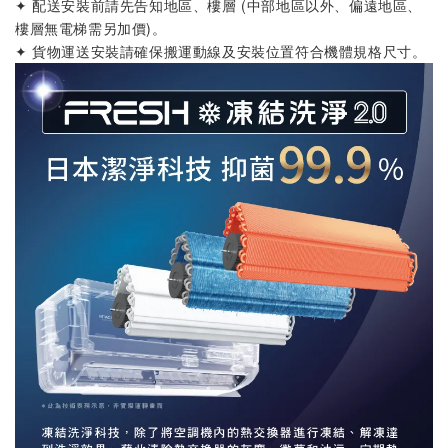
✦ 配送安裝前請先告知地區、樓層 (中部地區以外、偏遠地區、
樓層無電梯需另加價)
。
✦ 貨物運送安裝請確保搬運動線及安裝位置符合機體規格尺寸
。