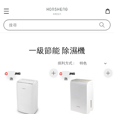
搜尋
一級節能 除濕機
排列方式 :
優惠
優惠