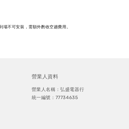
到場不可安裝
需額外酌收空趟費用
，
。
營業人資料
營業人名稱：弘盛電器行
統一編號：77734635