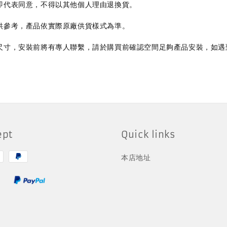
即代表同意
不得以其他個人理由退換貨
，
。
供參考
，
產品依實際原廠供貨樣式為準
。
尺寸
安裝前將有專人聯繫
請於購買前確認空間足夠產品安裝
如遇
，
，
，
ept
Quick links
本店地址