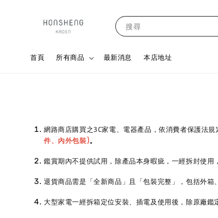
搜尋
首頁
所有商品
最新消息
本店地址
網路商店購買之3C家電、電器產品，依消費者保護法
件、內外包裝)
。
鑑賞期內不提供試用
，
除產品本身暇疵
，
一經拆封使用
退貨商品需是「全新商品」且「包裝完整」
，
包括外箱
大型家電一經拆箱定位安裝
插電及使用後
除原廠鑑
、
，