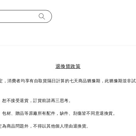
退換貨政策
規定，消費者均享有自取貨隔日計算的七天商品猶豫期，此猶豫期並非
，
恕不接受退貨
，
訂貨前請再三思考
。
包材
贈品等原廠所有配件
缺件
刮傷皆不同意退換貨
、
、
，
、
。
定為商品問題外
不得以其他個人理由退換貨
，
。