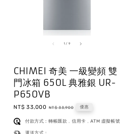
1
/
9
CHIMEI 奇美 一級變頻 雙
門冰箱 650L 典雅銀 UR-
P650VB
Sale
NT$ 33,000
Regular
優惠
NT$ 33,900
price
price
付款方式：轉帳匯款﹐信用卡﹐ATM 虛擬帳號
運送方式：