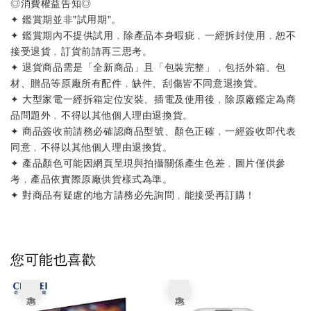
◎消費權益告知◎
✦ 鑑賞期並非"試用期"。
✦ 鑑賞期內不提供試用﹐除產品本身暇疵﹐一經拆封使用﹐恕不
接受退貨﹐訂貨前請再三思考。
✦ 退貨商品需是「全新商品」且「包裝完整」﹐包括外箱、包
材、贈品等原廠所有配件﹐缺件、刮傷皆不同意退換貨。
✦ 大型家電一經拆箱定位安裝、插電及使用後﹐除原廠鑑定為商
品問題外﹐不得以其他個人理由退換貨。
✦ 商品簽收前請務必確認商品型號、顏色正確﹐一經簽收即代表
同意﹐不得以其他個人理由退換貨。
✦ 產品顏色可能因網頁呈現與拍攝關係產生色差﹐圖片僅供參
考﹐產品依實際原廠供貨樣式為準。
✦ 對商品有疑慮的地方請務必先詢問﹐能接受再訂購！
您可能也喜歡
優惠
優惠