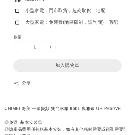
小型家電：門市取貨﹐超商取貨﹐宅配
大型家電：免運費(地區限制﹐請詢問)﹐宅配
數量
加入購物車
分享
CHIMEI 奇美 一級變頻 雙門冰箱 650L 典雅銀 UR-P650VB
◎免運+基本安裝◎
◎該產品費用僅包括基本安裝﹐如有其他耗材需要或鑽孔需要則