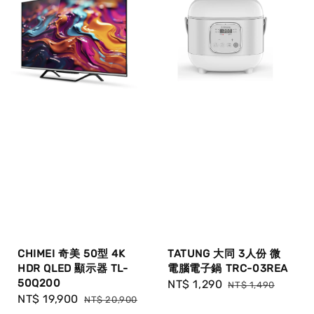
CHIMEI 奇美 50型 4K
TATUNG 大同 3人份 微
HDR QLED 顯示器 TL-
電腦電子鍋 TRC-03REA
50Q200
Sale
NT$ 1,290
Regular
NT$ 1,490
Sale
NT$ 19,900
Regular
NT$ 20,900
price
price