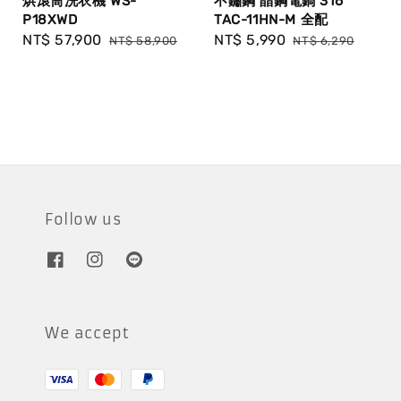
烘滾筒洗衣機 WS-
不鏽鋼 晶鋼電鍋 316
P18XWD
TAC-11HN-M 全配
Sale
NT$ 57,900
Regular
Sale
NT$ 5,990
Regular
NT$ 58,900
NT$ 6,290
price
price
price
price
Follow us
We accept