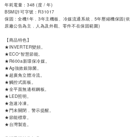
年耗電量：348 (度 / 年)
BSMI許可字號：R31017
保固 : 全機1年
﹐
3年主機板、冷媒流通系統
﹐
5年壓縮機保固(依
原廠公告為主
﹐
人為及外觀、零件不在保固範圍)
【商品特色】
★
INVERTER變頻
。
★
ECO⁺智慧節能
。
★
R600a新環保冷媒
。
★
Ag強效銀除菌
。
★
超廣角立體冷流
。
★
觸控式面板
。
★
全平面無邊框鋼板
。
★
LED照明
。
★
急速冷凍
。
★
門未關閉
﹐
警示提醒
。
★
節能標章
。
★
台灣製造
。