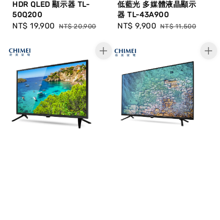
HDR QLED 顯示器 TL-
低藍光 多媒體液晶顯示
50Q200
器 TL-43A900
Sale
NT$ 19,900
Regular
Sale
NT$ 9,900
Regular
NT$ 20,900
NT$ 11,500
price
price
price
price