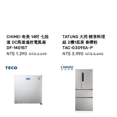
CHIMEI 奇美 14吋 七段
TATUNG 大同 輕享料理
速 DC馬達遙控電風扇
組 2機1底座 春櫻粉
DF-14G1ST
TAC-0309EA-P
Sale
NT$ 1,290
Regular
Sale
NT$ 3,990
Regular
NT$ 2,299
NT$ 5,690
price
price
price
price