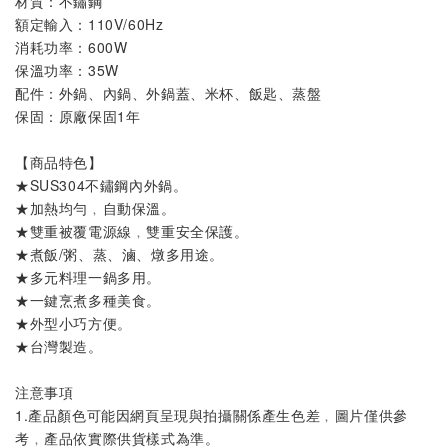
材質：不鏽鋼
額定輸入：110V/60Hz
消耗功率：600W
保溫功率：35W
配件：外鍋、內鍋
、
外鍋蓋、米杯、飯匙、蒸盤
保固：原廠保固1年
【商品特色】
★SUS304不鏽鋼內外鍋。
★加熱均勻﹐自動保溫。
★雙重被覆電源線﹐雙重安全保護。
★煮飯/粥、蒸、滷、燉多用途。
★多元料理一鍋多用。
★一鍵烹煮多種美食。
★外型小巧方便。
★台灣製造。
注意事項
1.產品顏色可能因網頁呈現與拍攝關係產生色差﹐圖片僅供參
考﹐產品依實際供貨樣式為準。