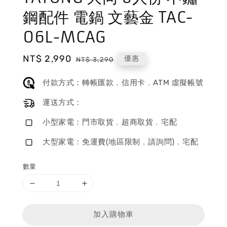
鋼配件 電鍋 文藝金 TAC-
06L-MCAG
Sale
NT$ 2,990
Regular
優惠
NT$ 3,290
price
price
付款方式：轉帳匯款﹐信用卡﹐ATM 虛擬帳號
運送方式：
小型家電：門市取貨﹐超商取貨﹐宅配
大型家電：免運費(地區限制﹐請詢問)﹐宅配
數量
加入購物車