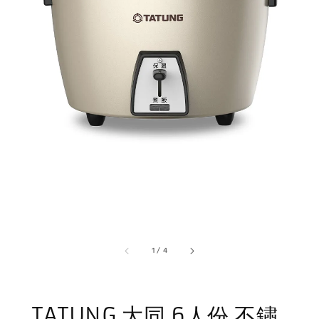
1
/
4
TATUNG 大同 6人份 不鏽