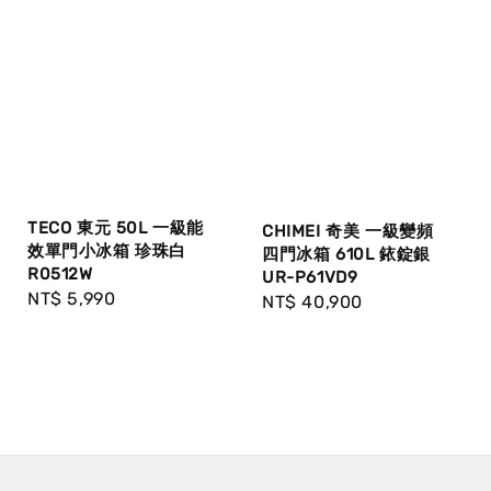
TECO 東元 50L 一級能
CHIMEI 奇美 一級變頻
效單門小冰箱 珍珠白
四門冰箱 610L 銥錠銀
R0512W
UR-P61VD9
Regular
NT$ 5,990
Regular
NT$ 40,900
price
price