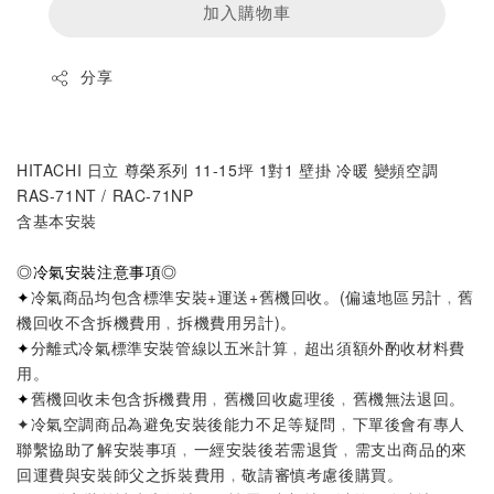
加入購物車
分享
HITACHI 日立 尊榮系列 11-15坪 1對1 壁掛 冷暖 變頻空調 
RAS-71NT / RAC-71NP
含基本安裝
◎
冷氣安裝注意事項
◎
✦
冷氣商品均包含標準安裝+運送+舊機回收。
(偏遠地區另計﹐舊
機回收不含拆機費用﹐拆機費用另計)
。
✦
分離式冷氣標準安裝管線以五米計算
﹐超出須額外酌收材料費
用。
✦
舊機回收未包含拆機費用﹐舊機回收處理後﹐舊機無法退回。
✦
冷氣空調商品為避免安裝後能力不足等疑問
﹐
下單後會有專人
聯繫協助了解安裝事項
﹐
一經安裝後若需退貨
﹐
需支出商品的來
回運費與安裝師父之拆裝費用
﹐
敬請審慎考慮後購買。