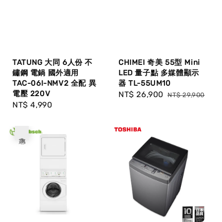
TATUNG 大同 6人份 不
CHIMEI 奇美 55型 Mini
鏽鋼 電鍋 國外適用
LED 量子點 多媒體顯示
TAC-06I-NMV2 全配 異
器 TL-55UM10
電壓 220V
Sale
NT$ 26,900
Regular
NT$ 29,900
Regular
NT$ 4,990
price
price
price
優惠