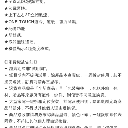
★
。
全直流DC變頻控制
★節電運轉
。
★
。
上下左右3D立體氣流
★
。
ONE-TOUCH速冷、速暖、強力除濕
★記憶功能
。
★新舒眠。
★
。
液晶無線遙控
★
。
機體顯示4種亮度模式
◎消費權益告知◎
✦ 鑑賞期並非"試用期"。
✦ 鑑賞期內不提供試用﹐除產品本身暇疵﹐一經拆封使用﹐恕不
接受退貨﹐訂貨前請再三思考。
✦ 退貨商品需是「全新商品」且「包裝完整」﹐包括外箱、包
材、贈品等原廠所有配件﹐缺件、刮傷皆不同意退換貨。
✦ 大型家電一經拆箱定位安裝、插電及使用後﹐除原廠鑑定為商
品問題外﹐不得以其他個人理由退換貨。
✦ 商品簽收前請務必確認商品型號、顏色正確﹐一經簽收即代表
同意﹐不得以其他個人理由退換貨。
✦ 產品顏色可能因網頁呈現與拍攝關係產生色差﹐圖片僅供參