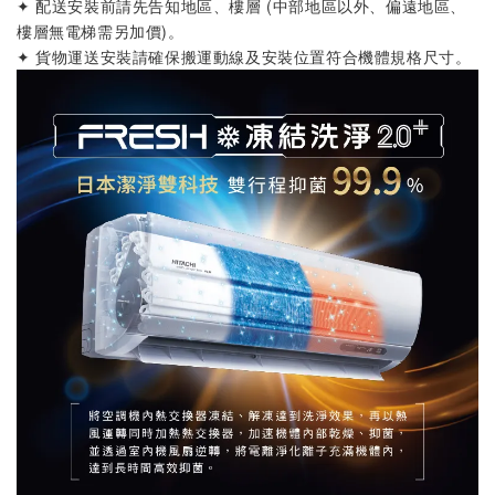
✦ 配送安裝前請先告知地區、樓層 (中部地區以外、偏遠地區、
樓層無電梯需另加價)
。
✦ 貨物運送安裝請確保搬運動線及安裝位置符合機體規格尺寸
。