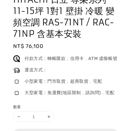
11-15坪 1對1 壁掛 冷暖 變
頻空調 RAS-71NT / RAC-
71NP 含基本安裝
Regular
NT$ 76,100
price
付款方式：轉帳匯款﹐信用卡﹐ATM 虛擬帳號
運送方式：
小型家電：門市取貨﹐超商取貨﹐宅配
大型家電：免運費(地區限制﹐請詢問)﹐宅配
數量