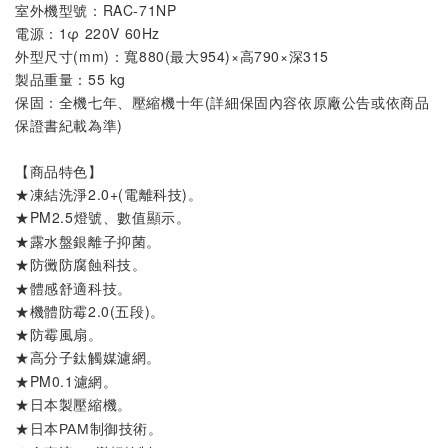
室外機
型號
：
RAC-71NP
電源：1φ 220V 60Hz
外型尺寸(mm)：寬880(最大954)×高790×深315
製品重量：55 kg
保固：全機七年、壓縮機十年(詳細保固內容依原廠公告或依商品
保證書紀載為準)
【商品特色】
★凍結洗淨2.0+
(電離科技)
。
★PM2.5燈號
。
、數值顯示
★露水盤銀離子抑菌
。
★
。
防黴防腐蝕科技
★體感舒適科技。
★機體防霉2.0(五段)。
★防霉風扇。
★
。
高分子鈦觸媒濾網
★PM0.1濾網。
★
。
日本製壓縮機
★
。
日本PAM制御技術