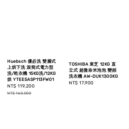
Huebsch 優必洗 雙層式
TOSHIBA 東芝 12KG 直
上烘下洗 滾筒式電力型
立式 超微奈米泡泡 變頻
洗/乾衣機 15KG洗/12KG
洗衣機 AW-DUK1300KG
烘 YTEE5ASP113FW01
Regular
NT$ 17,900
Sale
NT$ 119,200
Regular
price
price
price
NT$ 160,000