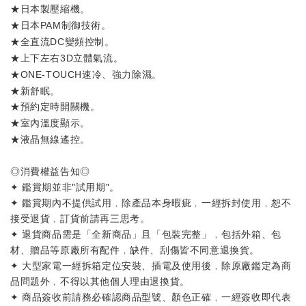
★
。
日本製壓縮機
★
。
日本PAM制御技術
★
。
全直流DC變頻控制
★
。
上下左右3D立體氣流
★
。
ONE-TOUCH速冷、強力除濕
★新舒眠。
★
。
預約定時開關機
★
。
室內溫度顯示
★
。
液晶無線遙控
◎消費權益告知◎
✦ 鑑賞期並非"試用期"。
✦ 鑑賞期內不提供試用﹐除產品本身暇疵﹐一經拆封使用﹐恕不
接受退貨﹐訂貨前請再三思考。
✦ 退貨商品需是「全新商品」且「包裝完整」﹐包括外箱、包
材、贈品等原廠所有配件﹐缺件、刮傷皆不同意退換貨。
✦ 大型家電一經拆箱定位安裝、插電及使用後﹐除原廠鑑定為商
品問題外﹐不得以其他個人理由退換貨。
✦ 商品簽收前請務必確認商品型號、顏色正確﹐一經簽收即代表