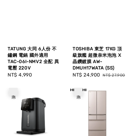
TATUNG 大同 6人份 不
TOSHIBA 東芝 17KG 頂
鏽鋼 電鍋 國外適用
級旗艦 超微奈米泡泡 X
TAC-06I-NMV2 全配 異
晶鑽鍍膜 AW-
電壓 220V
DMUH17WATA (SS)
Regular
NT$ 4,990
Sale
NT$ 24,900
Regular
NT$ 27,900
price
price
price
優惠
優惠