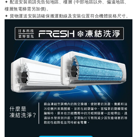
✦ 配送安裝前請先告知地區、樓層 (中部地區以外、偏遠地區、
樓層無電梯需另加價)
。
✦ 貨物運送安裝請確保搬運動線及安裝位置符合機體規格尺寸
。