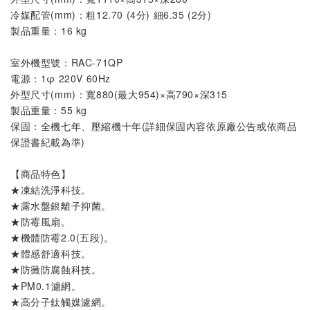
冷媒配管(mm)：粗12.70 (4分) 細6.35 (2分)
製品重量：16 kg
室外機
型號
：
RAC-71QP
電源：1φ 220V 60Hz
外型尺寸(mm)：寬880(最大954)×高790×深315
製品重量：55 kg
保固：全機七年、壓縮機十年(詳細保固內容依原廠公告或依商品
保證書紀載為準)
【商品特色】
★凍結洗淨科技。
★露水盤銀離子抑菌
。
★防霉風扇。
★機體防霉2.0(五段)。
★體感舒適科技。
★
。
防黴防腐蝕科技
★PM0.1濾網。
★
。
高分子鈦觸媒濾網