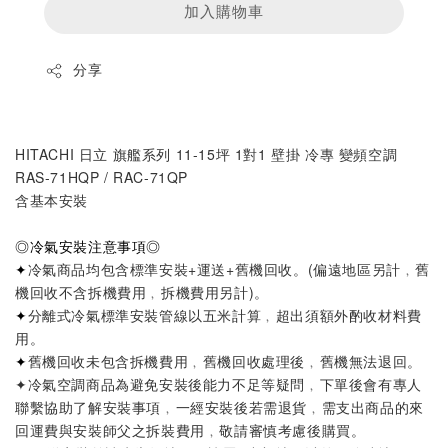
加入購物車
分享
HITACHI 日立 旗艦系列 11-15坪 1對1 壁掛 冷專 變頻空調 
RAS-71HQP / RAC-71QP
含基本安裝
◎
冷氣安裝注意事項
◎
✦
冷氣商品均包含標準安裝+運送+舊機回收。
(偏遠地區另計﹐舊
機回收不含拆機費用﹐拆機費用另計)
。
✦
分離式冷氣標準安裝管線以五米計算
﹐超出須額外酌收材料費
用。
✦
舊機回收未包含拆機費用﹐舊機回收處理後﹐舊機無法退回。
✦
冷氣空調商品為避免安裝後能力不足等疑問
﹐
下單後會有專人
聯繫協助了解安裝事項
﹐
一經安裝後若需退貨
﹐
需支出商品的來
回運費與安裝師父之拆裝費用
﹐
敬請審慎考慮後購買。