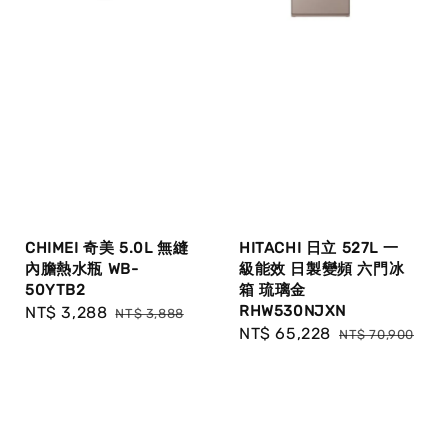
CHIMEI 奇美 5.0L 無縫
HITACHI 日立 527L 一
內膽熱水瓶 WB-
級能效 日製變頻 六門冰
50YTB2
箱 琉璃金
RHW530NJXN
Sale
NT$ 3,288
Regular
NT$ 3,888
Sale
NT$ 65,228
Regular
price
price
NT$ 70,900
price
price