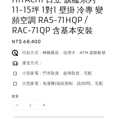
11-15坪 1對1 壁掛 冷專 變
頻空調 RAS-71HQP /
RAC-71QP 含基本安裝
Regular
NT$ 68,400
price
付款方式：轉帳匯款﹐信用卡﹐ATM 虛擬帳號
運送方式：
小型家電：門市取貨﹐超商取貨﹐宅配
大型家電：免運費(地區限制﹐請詢問)﹐宅配
數量