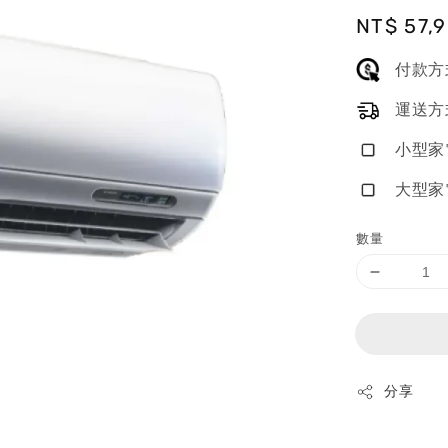
Regular
NT$ 57,
price
付款方
運送方
小型家
大型家
數量
分享