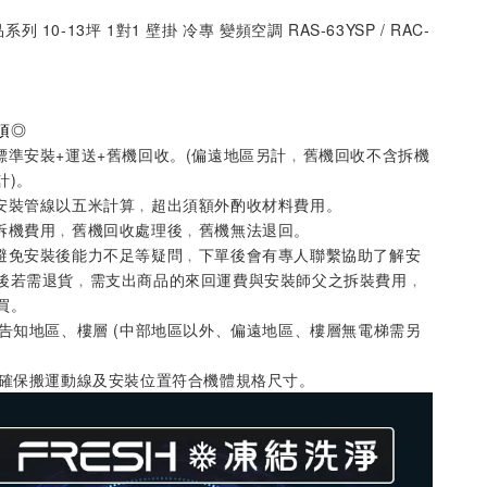
品系列 10-13坪 1對1 壁掛 冷專 變頻空調 RAS-63YSP / RAC-
項
◎
標準安裝+運送+舊機回收。
(偏遠地區另計﹐舊機回收不含拆機
計)
。
安裝管線以五米計算
﹐超出須額外酌收材料費用。
拆機費用﹐舊機回收處理後﹐舊機無法退回。
避免安裝後能力不足等疑問
﹐
下單後會有專人聯繫協助了解安
後若需退貨
﹐
需支出商品的來回運費與安裝師父之拆裝費用
﹐
買。
先告知地區、樓層 (中部地區以外、偏遠地區、樓層無電梯需另
請確保搬運動線及安裝位置符合機體規格尺寸
。