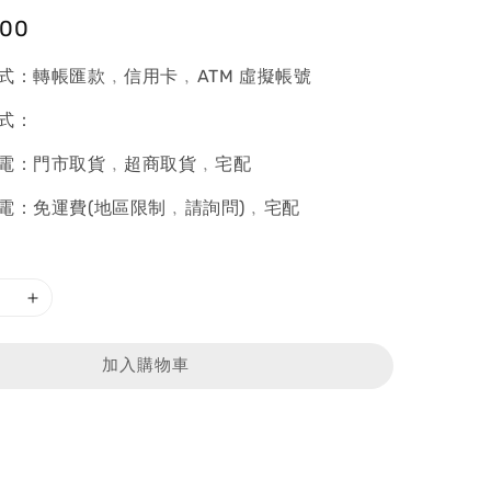
900
式：轉帳匯款﹐信用卡﹐ATM 虛擬帳號
式：
電：門市取貨﹐超商取貨﹐宅配
電：免運費(地區限制﹐請詢問)﹐宅配
加入購物車