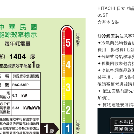
HITACHI 日立 精
63SP
含基本安裝
◎
冷氣安裝注意事
✦
冷氣商品均包含
費用﹐拆機費用另
✦
分離式冷氣標準
✦
舊機回收未包含
✦
冷氣空調商品為
裝事項
﹐
一經安裝
敬請審慎考慮後購
✦ 配送安裝前請
加價)
。
✦ 貨物運送安裝