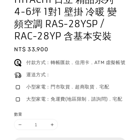
4-6坪 1對1 壁掛 冷暖 變
頻空調 RAS-28YSP /
RAC-28YP 含基本安裝
Regular
NT$ 33,900
price
付款方式：轉帳匯款﹐信用卡﹐ATM 虛擬帳號
運送方式：
小型家電：門市取貨﹐超商取貨﹐宅配
大型家電：免運費(地區限制﹐請詢問)﹐宅配
數量