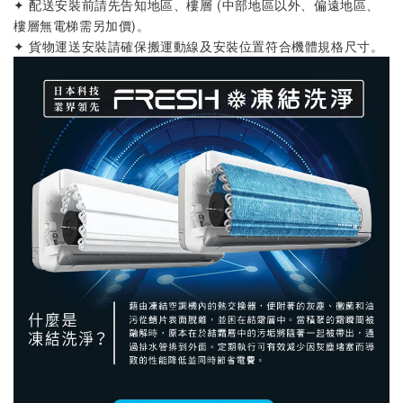
✦ 配送安裝前請先告知地區、樓層 (中部地區以外、偏遠地區、
樓層無電梯需另加價)
。
✦ 貨物運送安裝請確保搬運動線及安裝位置符合機體規格尺寸
。