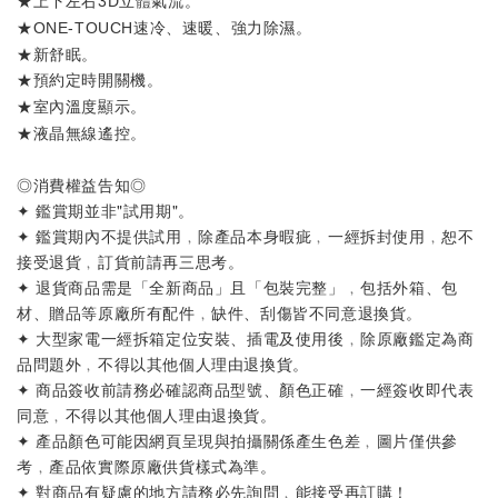
★
。
上下左右3D立體氣流
★
。
ONE-TOUCH速冷、速暖、強力除濕
★新舒眠。
★
。
預約定時開關機
★
。
室內溫度顯示
★
。
液晶無線遙控
◎消費權益告知◎
✦ 鑑賞期並非"試用期"。
✦ 鑑賞期內不提供試用﹐除產品本身暇疵﹐一經拆封使用﹐恕不
接受退貨﹐訂貨前請再三思考。
✦ 退貨商品需是「全新商品」且「包裝完整」﹐包括外箱、包
材、贈品等原廠所有配件﹐缺件、刮傷皆不同意退換貨。
✦ 大型家電一經拆箱定位安裝、插電及使用後﹐除原廠鑑定為商
品問題外﹐不得以其他個人理由退換貨。
✦ 商品簽收前請務必確認商品型號、顏色正確﹐一經簽收即代表
同意﹐不得以其他個人理由退換貨。
✦ 產品顏色可能因網頁呈現與拍攝關係產生色差﹐圖片僅供參
考﹐產品依實際原廠供貨樣式為準。
✦ 對商品有疑慮的地方請務必先詢問﹐能接受再訂購！