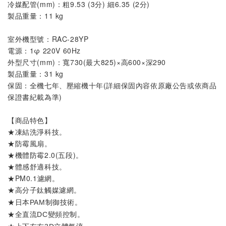
冷媒配管(mm)：粗9.53 (3分) 細6.35 (2分)
製品重量：11 kg
室外機
型號
：
RAC-28YP
電源：1φ 220V 60Hz
外型尺寸(mm)：寬730(最大825)×高600×深290
製品重量：31 kg
保固：全機七年、壓縮機十年(詳細保固內容依原廠公告或依商品
保證書紀載為準)
【商品特色】
★凍結洗淨科技。
★防霉風扇。
★機體防霉2.0(五段)。
★體感舒適科技。
★PM0.1濾網。
★
。
高分子鈦觸媒濾網
★
。
日本PAM制御技術
★
。
全直流DC變頻控制