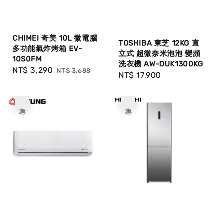
CHIMEI 奇美 10L 微電腦
TOSHIBA 東芝 12KG 直
多功能氣炸烤箱 EV-
立式 超微奈米泡泡 變頻
10S0FM
洗衣機 AW-DUK1300KG
Sale
NT$ 3,290
Regular
NT$ 3,688
Regular
NT$ 17,900
price
price
price
優惠
優惠