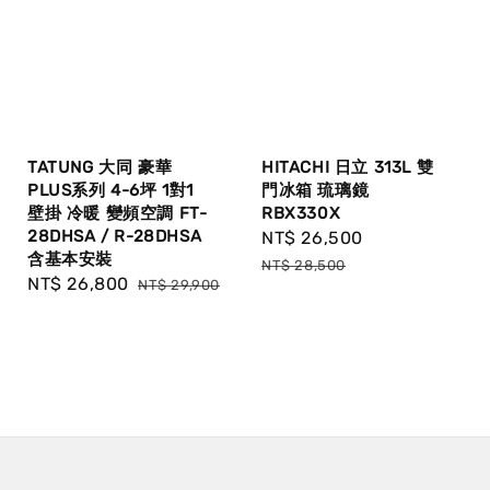
HITACHI 日立 313L 雙
TATUNG 大同 豪華
門冰箱 琉璃鏡
PLUS系列 4-6坪 1對1
RBX330X
壁掛 冷暖 變頻空調 FT-
28DHSA / R-28DHSA
Sale
NT$ 26,500
Regular
含基本安裝
price
price
NT$ 28,500
Sale
NT$ 26,800
Regular
NT$ 29,900
price
price