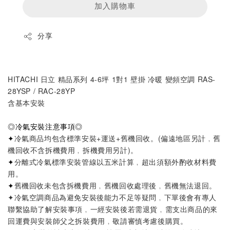
加入購物車
分享
HITACHI 日立 精品系列 4-6坪 1對1 壁掛 冷暖 變頻空調 RAS-
28YSP / RAC-28YP
含基本安裝
◎
冷氣安裝注意事項
◎
✦
冷氣商品均包含標準安裝+運送+舊機回收。
(偏遠地區另計﹐舊
機回收不含拆機費用﹐拆機費用另計)
。
✦
分離式冷氣標準安裝管線以五米計算
﹐超出須額外酌收材料費
用。
✦
舊機回收未包含拆機費用﹐舊機回收處理後﹐舊機無法退回。
✦
冷氣空調商品為避免安裝後能力不足等疑問
﹐
下單後會有專人
聯繫協助了解安裝事項
﹐
一經安裝後若需退貨
﹐
需支出商品的來
回運費與安裝師父之拆裝費用
﹐
敬請審慎考慮後購買。