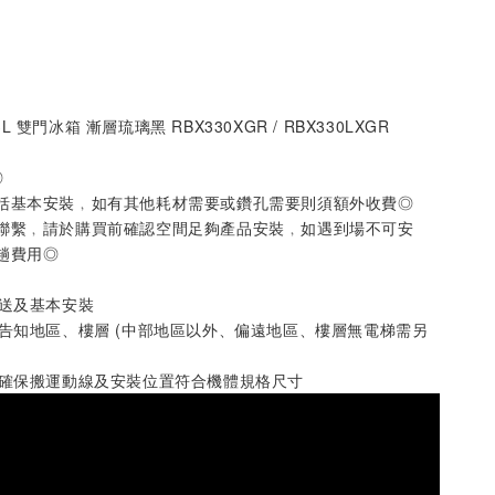
13L 雙門冰箱 漸層琉璃黑 RBX330XGR / RBX330LXGR
◎
括基本安裝﹐如有其他耗材需要或鑽孔需要則須額外收費◎
聯繫﹐請於購買前確認空間足夠產品安裝﹐如遇到場不可安
趟費用◎
配送及基本安裝
先告知地區、樓層 (中部地區以外、偏遠地區、樓層無電梯需另
請確保搬運動線及安裝位置符合機體規格尺寸