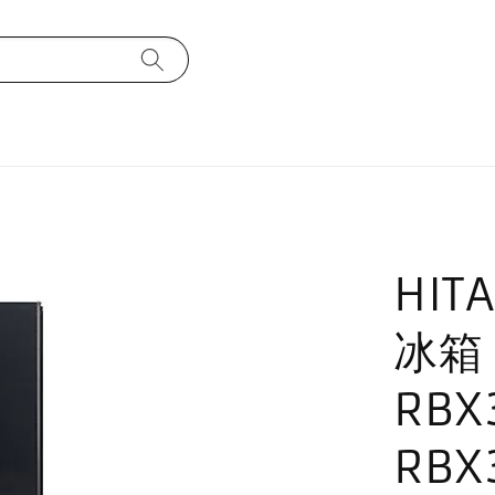
HIT
冰箱
RBX
RBX