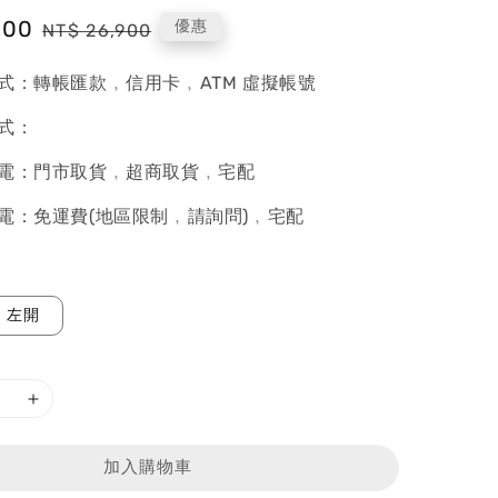
900
Regular
優惠
NT$ 26,900
price
式：轉帳匯款﹐信用卡﹐ATM 虛擬帳號
式：
電：門市取貨﹐超商取貨﹐宅配
電：免運費(地區限制﹐請詢問)﹐宅配
左開
加入購物車