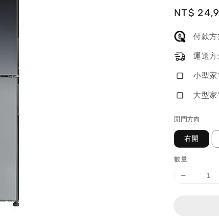
Sale
NT$ 24,
price
付款方
運送方
小型家
大型家
開門方向
右開
數量