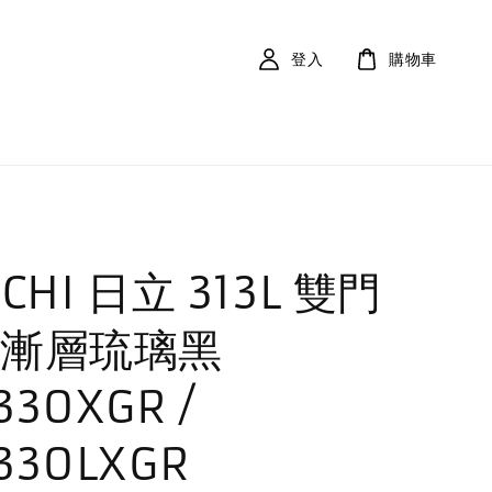
登入
購物車
ACHI 日立 313L 雙門
 漸層琉璃黑
330XGR /
330LXGR