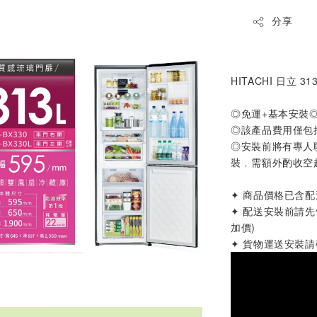
分享
HITACHI 日立 3
◎免運+基本安裝
◎該產品費用僅包
◎安裝前將有專人
裝﹐需額外酌收空
✦ 商品價格已含
✦ 配送安裝前請
加價)
✦ 貨物運送安裝