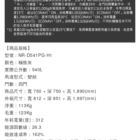
【商品規格】
型號：
NR-D541PG-H1
顏色
：極致灰
實際公升數：540L
馬達型式：變頻
門數：四門
商品尺寸：寬 750 × 深 750 × 高 1,890(mm)
外箱尺寸：寬 812 × 深 851 × 高 1,997(mm)
淨重：113Kg
毛重：123Kg
年耗電量(度)：312
能源因數値：26.3
能效達成率：162%