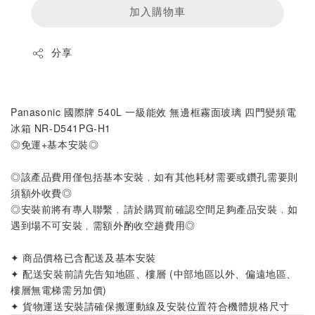
加入購物車
分享
Panasonic 國際牌 540L 一級能效 無邊框霧面玻璃 四門變頻電
冰箱 NR-D541PG-H1
◎免運+基本安裝◎
◎該產品費用僅包括基本安裝﹐如有其他耗材需要或鑽孔需要則
須額外收費◎
◎安裝前將有專人聯繫﹐請於購買前確認空間足夠產品安裝﹐如
遇到場不可安裝﹐需額外酌收空趟費用◎
✦ 商品價格已含配送及基本安裝
✦ 配送安裝前請先告知地區、樓層 (中部地區以外、偏遠地區、
樓層無電梯需另加價)
✦ 貨物運送安裝請確保搬運動線及安裝位置符合機體規格尺寸