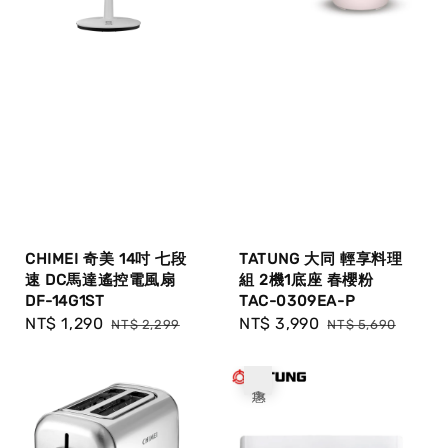
CHIMEI 奇美 14吋 七段
TATUNG 大同 輕享料理
速 DC馬達遙控電風扇
組 2機1底座 春櫻粉
DF-14G1ST
TAC-0309EA-P
Sale
NT$ 1,290
Regular
Sale
NT$ 3,990
Regular
NT$ 2,299
NT$ 5,690
price
price
price
price
優惠