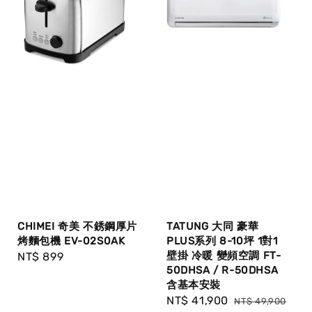
CHIMEI 奇美 不銹鋼厚片
TATUNG 大同 豪華
烤麵包機 EV-02S0AK
PLUS系列 8-10坪 1對1
壁掛 冷暖 變頻空調 FT-
Regular
NT$ 899
50DHSA / R-50DHSA
price
含基本安裝
Sale
NT$ 41,900
Regular
NT$ 49,900