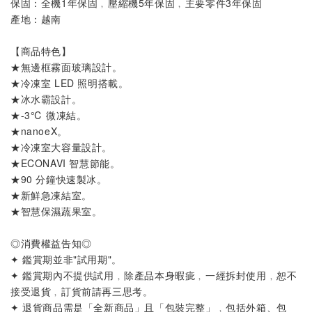
保固：全機1年保固
﹐
壓縮機5年保固
﹐
主要零件3年保固
產地：越南
【商品特色】
★
無邊框霧面玻璃設計
。
★
冷凍室 LED 照明搭載
。
★
冰水霸設計
。
★
-3℃ 微凍結
。
★
nanoeX
。
★
冷凍室大容量設計
。
★
ECONAVI 智慧節能
。
★
90 分鐘快速製冰
。
★
新鮮急凍結室
。
★
智慧保濕蔬果室
。
◎消費權益告知◎
✦ 鑑賞期並非"試用期"。
✦ 鑑賞期內不提供試用﹐除產品本身暇疵﹐一經拆封使用﹐恕不
接受退貨﹐訂貨前請再三思考。
✦ 退貨商品需是「全新商品」且「包裝完整」﹐包括外箱、包