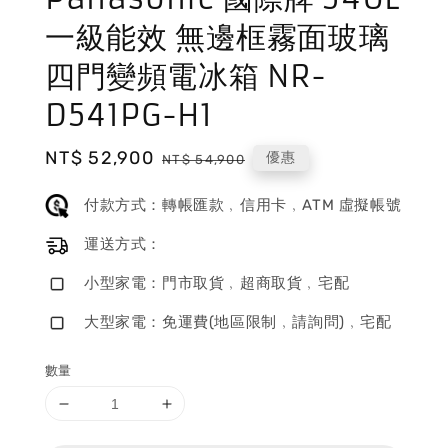
一級能效 無邊框霧面玻璃
四門變頻電冰箱 NR-
D541PG-H1
Sale
NT$ 52,900
Regular
優惠
NT$ 54,900
price
price
付款方式：轉帳匯款﹐信用卡﹐ATM 虛擬帳號
運送方式：
小型家電：門市取貨﹐超商取貨﹐宅配
大型家電：免運費(地區限制﹐請詢問)﹐宅配
數量