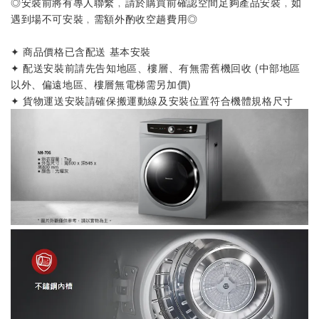
◎安裝前將有專人聯繫﹐請於購買前確認空間足夠產品安裝﹐如
遇到場不可安裝﹐需額外酌收空趟費用◎
✦ 商品價格已含配送 基本安裝
✦ 配送安裝前請先告知地區、樓層、有無需舊機回收 (中部地區
以外、偏遠地區、樓層無電梯需另加價)
✦ 貨物運送安裝請確保搬運動線及安裝位置符合機體規格尺寸