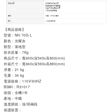
【商品規格】
型號
：
NH-70G-L
顏色
：光耀灰
類型
：落地型
烘衣容量
：7Kg
商品尺寸：寬600x深545x高800(mm)
外箱尺寸
：
寬660x深590x高880(mm)
淨重
：21
 kg
毛重
：34
 kg
電源規格
：
110V/60HZ
BSMI
：
R31017
保固
：全機
1年
產地
：中國
溫度調節
：
強/弱兩段

保護裝置
：