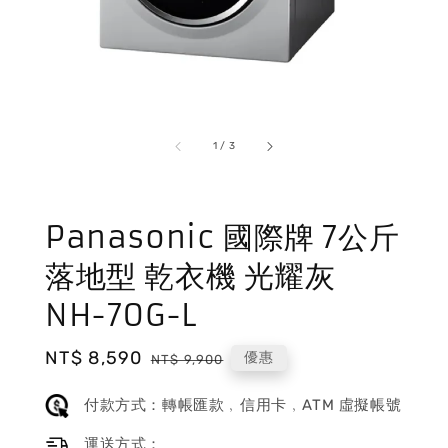
1
/
3
Panasonic 國際牌 7公斤
落地型 乾衣機 光耀灰
NH-70G-L
Sale
NT$ 8,590
Regular
優惠
NT$ 9,900
price
price
付款方式：轉帳匯款﹐信用卡﹐ATM 虛擬帳號
運送方式：