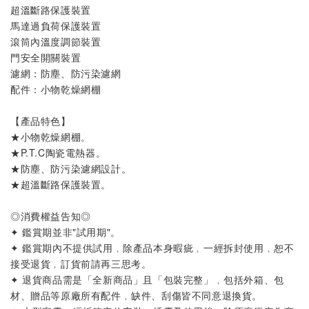
超溫斷路保護裝置

馬達過負荷保護裝置

滾筒內溫度調節裝置

門安全開關裝置

濾網
：
防塵、防污染濾網

配件
：
小物乾燥網棚
【產品特色】
★
小物乾燥網棚
。
★
P.T.C陶瓷電熱器
。
★
防塵、防污染濾網設計
。
★
超溫斷路保護裝置
。
◎消費權益告知◎
✦ 鑑賞期並非"試用期"。
✦ 鑑賞期內不提供試用﹐除產品本身暇疵﹐一經拆封使用﹐恕不
接受退貨﹐訂貨前請再三思考。
✦ 退貨商品需是「全新商品」且「包裝完整」﹐包括外箱、包
材、贈品等原廠所有配件﹐缺件、刮傷皆不同意退換貨。