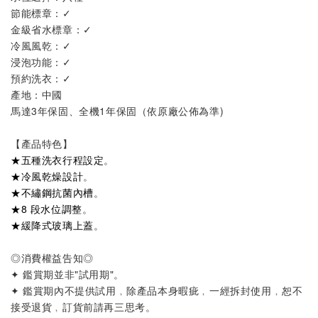
節能標章
：✓

金級省水標章：✓
冷風風乾
：✓
浸泡功能
：✓
預約洗衣
：✓
產地：中國

馬達3年保固、全機1年保固（依原廠公佈為準)
【產品特色】
★
五種洗衣行程設定
。
★
冷風乾燥設計
。
★
不繡鋼抗菌內槽
。
★
8 段水位調整
。
★緩降式玻璃上蓋
。
◎消費權益告知◎
✦ 鑑賞期並非"試用期"。
✦ 鑑賞期內不提供試用﹐除產品本身暇疵﹐一經拆封使用﹐恕不
接受退貨﹐訂貨前請再三思考。