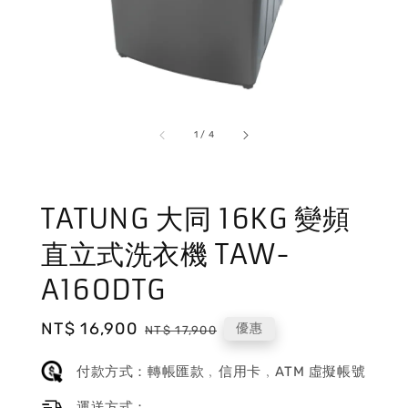
1
/
4
TATUNG 大同 16KG 變頻
直立式洗衣機 TAW-
A160DTG
Sale
NT$ 16,900
Regular
優惠
NT$ 17,900
price
price
付款方式：轉帳匯款﹐信用卡﹐ATM 虛擬帳號
運送方式：