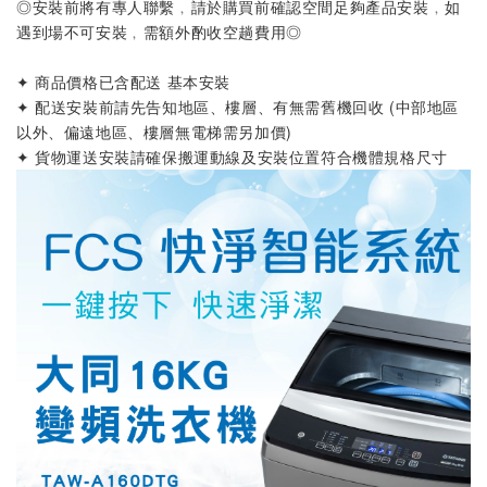
◎安裝前將有專人聯繫﹐請於購買前確認空間足夠產品安裝﹐如
遇到場不可安裝﹐需額外酌收空趟費用◎
✦ 商品價格已含配送 基本安裝
✦ 配送安裝前請先告知地區、樓層、有無需舊機回收 (中部地區
以外、偏遠地區、樓層無電梯需另加價)
✦ 貨物運送安裝請確保搬運動線及安裝位置符合機體規格尺寸