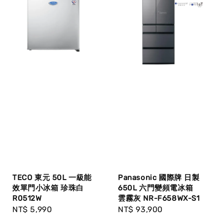
Panasonic 國際牌 日製
TECO 東元 50L 一級能
650L 六門變頻電冰箱
效單門小冰箱 珍珠白
雲霧灰 NR-F658WX-S1
R0512W
Regular
NT$ 93,900
Regular
NT$ 5,990