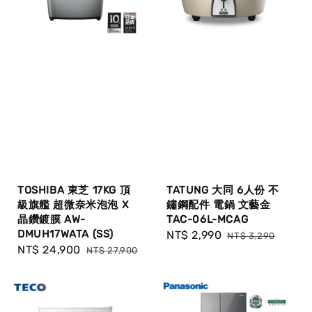
TOSHIBA 東芝 17KG 頂
TATUNG 大同 6人份 不
級旗艦 超微奈米泡泡 X
鏽鋼配件 電鍋 文藝金
晶鑽鍍膜 AW-
TAC-06L-MCAG
DMUH17WATA (SS)
Sale
NT$ 2,990
Regular
NT$ 3,290
Sale
NT$ 24,900
Regular
NT$ 27,900
price
price
price
price