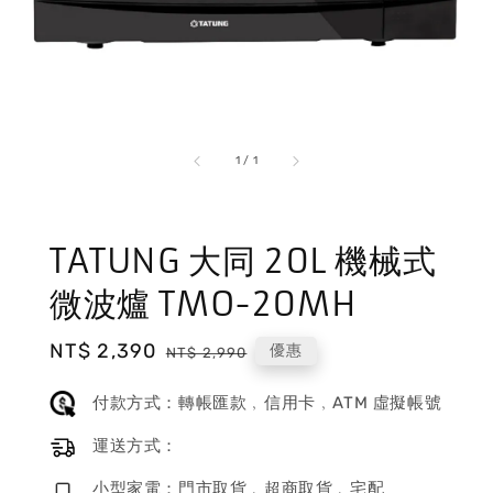
1
/
1
TATUNG 大同 20L 機械式
微波爐 TMO-20MH
Sale
NT$ 2,390
Regular
優惠
NT$ 2,990
price
price
付款方式：轉帳匯款﹐信用卡﹐ATM 虛擬帳號
運送方式：
小型家電：門市取貨﹐超商取貨﹐宅配