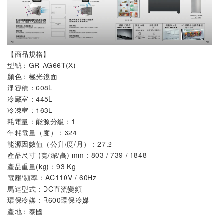
【商品規格】
型號：GR-AG66T(X)
顏色：極光鏡面
淨容積：608L
冷藏室：445L
冷凍室：163L
耗電量：能源分級：1
年耗電量（度）：324
能源因數值（公升/度/月）：27.2
產品尺寸 (寬/深/高) mm：803 / 739 / 1848
產品重量(kg)：93 Kg
電壓/頻率：AC110V / 60Hz
馬達型式：DC直流變頻
環保冷媒：R600環保冷媒
產地：泰國