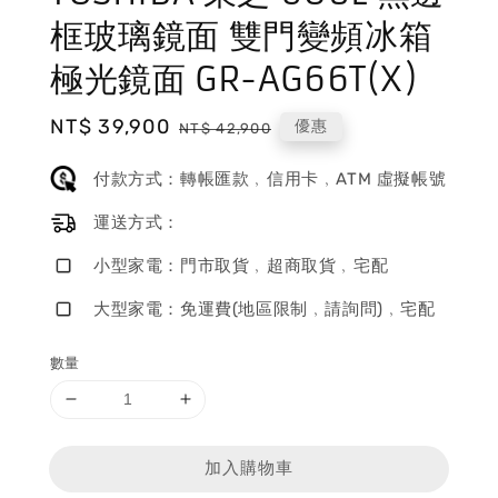
框玻璃鏡面 雙門變頻冰箱
極光鏡面 GR-AG66T(X)
Sale
NT$ 39,900
Regular
優惠
NT$ 42,900
price
price
付款方式：轉帳匯款﹐信用卡﹐ATM 虛擬帳號
運送方式：
小型家電：門市取貨﹐超商取貨﹐宅配
大型家電：免運費(地區限制﹐請詢問)﹐宅配
數量
加入購物車