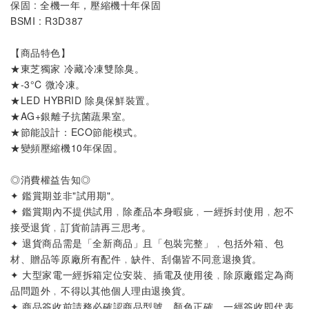
保固 : 全機一年，壓縮機十年保固
BSMI : R3D387
【商品特色】
★東芝獨家 冷藏冷凍雙除臭。
★-3°C 微冷凍。
★LED HYBRID 除臭保鮮裝置。
★AG+銀離子抗菌蔬果室。
★節能設計：ECO節能模式。
★變頻壓縮機10年保固。
◎消費權益告知◎
✦ 鑑賞期並非"試用期"。
✦ 鑑賞期內不提供試用﹐除產品本身暇疵﹐一經拆封使用﹐恕不
接受退貨﹐訂貨前請再三思考。
✦ 退貨商品需是「全新商品」且「包裝完整」﹐包括外箱、包
材、贈品等原廠所有配件﹐缺件、刮傷皆不同意退換貨。
✦ 大型家電一經拆箱定位安裝、插電及使用後﹐除原廠鑑定為商
品問題外﹐不得以其他個人理由退換貨。
✦ 商品簽收前請務必確認商品型號、顏色正確﹐一經簽收即代表